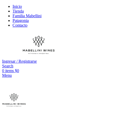
Inicio
Tienda
Familia Mabellini
Patagonia
Contacto
Ingresar / Registrarse
Search
0
items
$
0
Menu