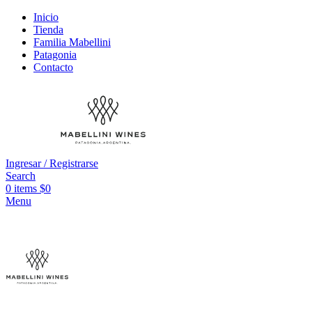
Inicio
Tienda
Familia Mabellini
Patagonia
Contacto
Ingresar / Registrarse
Search
0
items
$
0
Menu