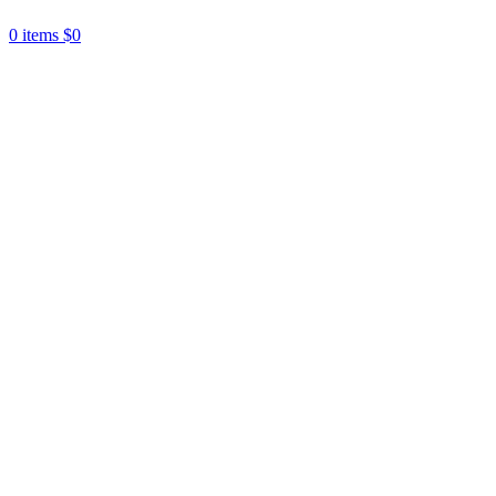
0
items
$
0