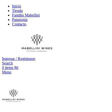
Inicio
Tienda
Familia Mabellini
Patagonia
Contacto
Ingresar / Registrarse
Search
0
items
$
0
Menu