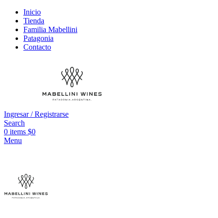
Inicio
Tienda
Familia Mabellini
Patagonia
Contacto
Ingresar / Registrarse
Search
0
items
$
0
Menu